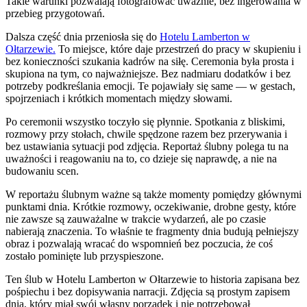
Takie warunki pozwalają fotografować uważnie, bez ingerowania w
przebieg przygotowań.
Dalsza część dnia przeniosła się do
Hotelu Lamberton w
Ołtarzewie.
To miejsce, które daje przestrzeń do pracy w skupieniu i
bez konieczności szukania kadrów na siłę. Ceremonia była prosta i
skupiona na tym, co najważniejsze. Bez nadmiaru dodatków i bez
potrzeby podkreślania emocji. Te pojawiały się same — w gestach,
spojrzeniach i krótkich momentach między słowami.
Po ceremonii wszystko toczyło się płynnie. Spotkania z bliskimi,
rozmowy przy stołach, chwile spędzone razem bez przerywania i
bez ustawiania sytuacji pod zdjęcia. Reportaż ślubny polega tu na
uważności i reagowaniu na to, co dzieje się naprawdę, a nie na
budowaniu scen.
W reportażu ślubnym ważne są także momenty pomiędzy głównymi
punktami dnia. Krótkie rozmowy, oczekiwanie, drobne gesty, które
nie zawsze są zauważalne w trakcie wydarzeń, ale po czasie
nabierają znaczenia. To właśnie te fragmenty dnia budują pełniejszy
obraz i pozwalają wracać do wspomnień bez poczucia, że coś
zostało pominięte lub przyspieszone.
Ten ślub w Hotelu Lamberton w Ołtarzewie to historia zapisana bez
pośpiechu i bez dopisywania narracji. Zdjęcia są prostym zapisem
dnia, który miał swój własny porządek i nie potrzebował