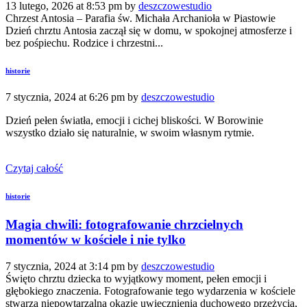
13 lutego, 2026 at 8:53 pm by
deszczowestudio
Chrzest Antosia – Parafia św. Michała Archanioła w Piastowie
Dzień chrztu Antosia zaczął się w domu, w spokojnej atmosferze i
bez pośpiechu. Rodzice i chrzestni...
historie
7 stycznia, 2024 at 6:26 pm by
deszczowestudio
Dzień pełen światła, emocji i cichej bliskości. W Borowinie
wszystko działo się naturalnie, w swoim własnym rytmie.
Czytaj całość
historie
Magia chwili: fotografowanie chrzcielnych
momentów w kościele i nie tylko
7 stycznia, 2024 at 3:14 pm by
deszczowestudio
Święto chrztu dziecka to wyjątkowy moment, pełen emocji i
głębokiego znaczenia. Fotografowanie tego wydarzenia w kościele
stwarza niepowtarzalną okazję uwiecznienia duchowego przeżycia,