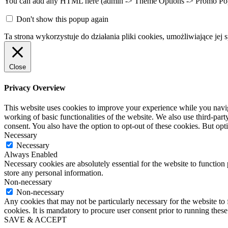
You can add any HTML here (admin -> Theme Options -> Promo Popup).
Don't show this popup again
Ta strona wykorzystuje do działania pliki cookies, umożliwiające jej 
Close
Privacy Overview
This website uses cookies to improve your experience while you navigat
working of basic functionalities of the website. We also use third-pa
consent. You also have the option to opt-out of these cookies. But op
Necessary
Necessary
Always Enabled
Necessary cookies are absolutely essential for the website to function 
store any personal information.
Non-necessary
Non-necessary
Any cookies that may not be particularly necessary for the website to 
cookies. It is mandatory to procure user consent prior to running thes
SAVE & ACCEPT