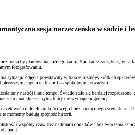
mantyczna sesja narzeczeńska w sadzie i le
ez potrzeby planowania każdego kadru. Spotkanie zaczęło się w sadzie,
 samym fotografowaniu.
ia sytuacji. Zdjęcia powstawały w trakcie rozmów, krótkich spacerów
ł pierwszym etapem tej historii — spokojnym i otwartym.
iosła inny nastrój i inne tempo. Światło stało się bardziej rozproszone,
iejscami nadało sesji rytm, który nie wymagał ingerencji.
 oczekiwań co do efektu końcowego i bez narzuconego scenariusza. Par
e te momenty budują spójność historii.
ię bliskość i wspólny czas. Bez nadmiaru dodatków i bez tworzenia sztu
od aparat.