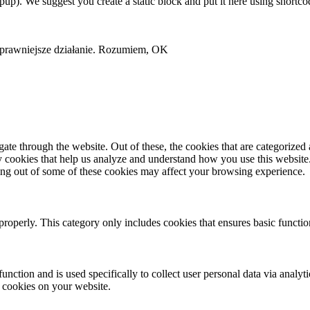
 We suggest you create a static block and put it here using shortco
sprawniejsze działanie.
Rozumiem, OK
e through the website. Out of these, the cookies that are categorized a
rty cookies that help us analyze and understand how you use this websit
ting out of some of these cookies may affect your browsing experience.
properly. This category only includes cookies that ensures basic functio
function and is used specifically to collect user personal data via anal
e cookies on your website.