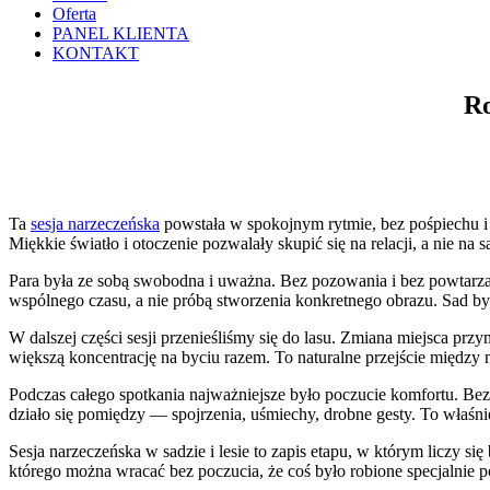
Oferta
PANEL KLIENTA
KONTAKT
Ro
Ta
sesja narzeczeńska
powstała w spokojnym rytmie, bez pośpiechu i b
Miękkie światło i otoczenie pozwalały skupić się na relacji, a nie na
Para była ze sobą swobodna i uważna. Bez pozowania i bez powtarzan
wspólnego czasu, a nie próbą stworzenia konkretnego obrazu. Sad by
W dalszej części sesji przenieśliśmy się do lasu. Zmiana miejsca przyn
większą koncentrację na byciu razem. To naturalne przejście między m
Podczas całego spotkania najważniejsze było poczucie komfortu. Bez
działo się pomiędzy — spojrzenia, uśmiechy, drobne gesty. To właśni
Sesja narzeczeńska w sadzie i lesie to zapis etapu, w którym liczy s
którego można wracać bez poczucia, że coś było robione specjalnie p