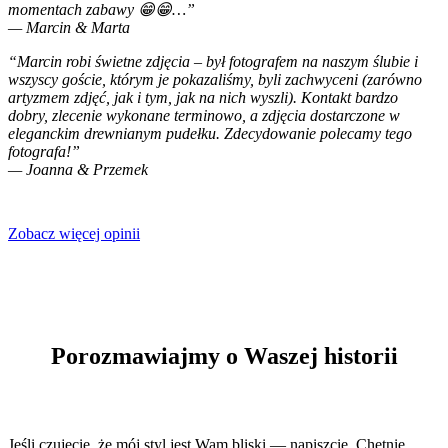
momentach zabawy 😁😁…”
— Marcin & Marta
“Marcin robi świetne zdjęcia – był fotografem na naszym ślubie i
wszyscy goście, którym je pokazaliśmy, byli zachwyceni (zarówno
artyzmem zdjęć, jak i tym, jak na nich wyszli). Kontakt bardzo
dobry, zlecenie wykonane terminowo, a zdjęcia dostarczone w
eleganckim drewnianym pudełku. Zdecydowanie polecamy tego
fotografa!”
— Joanna & Przemek
Zobacz więcej opinii
Porozmawiajmy o Waszej historii
Jeśli czujecie, że mój styl jest Wam bliski — napiszcie. Chętnie