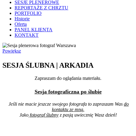
SESJE PLENEROWE
REPORTAŻE Z CHRZTU
PORTFOLIO
Historie
Oferta
PANEL KLIENTA
KONTAKT
Powiększ
SESJA ŚLUBNA | ARKADIA
Zapraszam do oglądania materiału.
Sesja fotograficzna po ślubie
Jeśli nie macie jeszcze swojego fotografa to zapraszam Was
do
kontaktu ze mną.
Jako
fotograf ślubny
z pasją uwiecznię Wasz dzień!