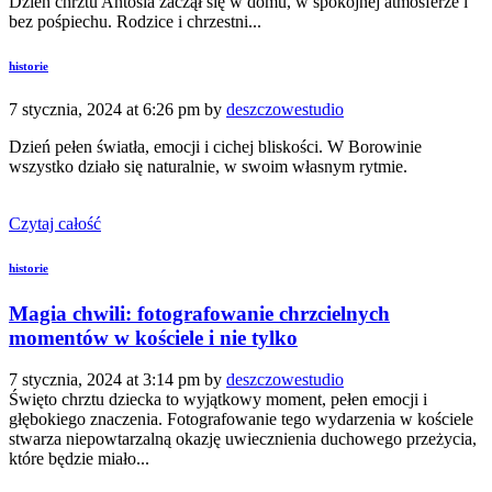
Dzień chrztu Antosia zaczął się w domu, w spokojnej atmosferze i
bez pośpiechu. Rodzice i chrzestni...
historie
7 stycznia, 2024 at 6:26 pm by
deszczowestudio
Dzień pełen światła, emocji i cichej bliskości. W Borowinie
wszystko działo się naturalnie, w swoim własnym rytmie.
Czytaj całość
historie
Magia chwili: fotografowanie chrzcielnych
momentów w kościele i nie tylko
7 stycznia, 2024 at 3:14 pm by
deszczowestudio
Święto chrztu dziecka to wyjątkowy moment, pełen emocji i
głębokiego znaczenia. Fotografowanie tego wydarzenia w kościele
stwarza niepowtarzalną okazję uwiecznienia duchowego przeżycia,
które będzie miało...