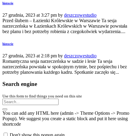
historie
27 grudnia, 2023 at 3:27 pm by
deszczowestudio
Przed ślubem – Łazienki Królewskie w Warszawie Ta sesja
narzeczeńska w Łazienkach Królewskich w Warszawie powstała
bez planu i bez potrzeby robienia z czegokolwiek wydarzenia....
historie
27 grudnia, 2023 at 2:18 pm by
deszczowestudio
Romantyczna sesja narzeczeńska w sadzie i lesie Ta sesja
narzeczeńska powstała w spokojnym rytmie, bez pośpiechu i bez
potrzeby planowania każdego kadru. Spotkanie zaczęło się...
Search engine
Use this form to find things you need on this site
You can add any HTML here (admin -> Theme Options -> Promo
Popup). We suggest you create a static block and put it here using
shortcode
Don't show this popup again