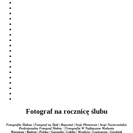
Fotograf na rocznicę ślubu
Fotografia Ślubna | Fotograf na Ślub | Reportaż | Sesje Plenerowe | Sesje Narzeczeńskie
Profesjonalny Fotograf Ślubny | Fotografia W Najlepszym Wydaniu
Warszawa | Radom | Polska | Garwolin | Lublin | Wyszków | Legionowo | Grodzisk