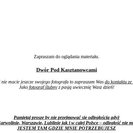
Zapraszam do oglądania materiału.
Dwór Pod Kasztanowcami
i nie macie jeszcze swojego fotografa to zapraszam Was
do kontaktu ze
Jako
fotograf ślubny
z pasją uwiecznię Wasz dzień!
Pamiętaj proszę by nie przejmować się odległością gdyż
arwolinie, Warszawie, Lublinie jak i w całej Polsce – odległość nie m
JESTEM TAM GDZIE MNIE POTRZEBUJESZ