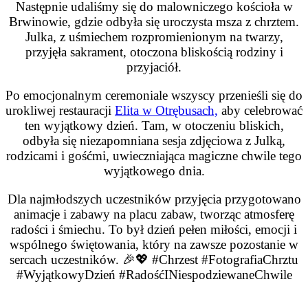
Następnie udaliśmy się do malowniczego kościoła w
Brwinowie, gdzie odbyła się uroczysta msza z chrztem.
Julka, z uśmiechem rozpromienionym na twarzy,
przyjęła sakrament, otoczona bliskością rodziny i
przyjaciół.
Po emocjonalnym ceremoniale wszyscy przenieśli się do
urokliwej restauracji
Elita w Otrębusach,
aby celebrować
ten wyjątkowy dzień. Tam, w otoczeniu bliskich,
odbyła się niezapomniana sesja zdjęciowa z Julką,
rodzicami i gośćmi, uwieczniająca magiczne chwile tego
wyjątkowego dnia.
Dla najmłodszych uczestników przyjęcia przygotowano
animacje i zabawy na placu zabaw, tworząc atmosferę
radości i śmiechu. To był dzień pełen miłości, emocji i
wspólnego świętowania, który na zawsze pozostanie w
sercach uczestników.
🎉💖
#Chrzest #FotografiaChrztu
#WyjątkowyDzień #RadośćINiespodziewaneChwile