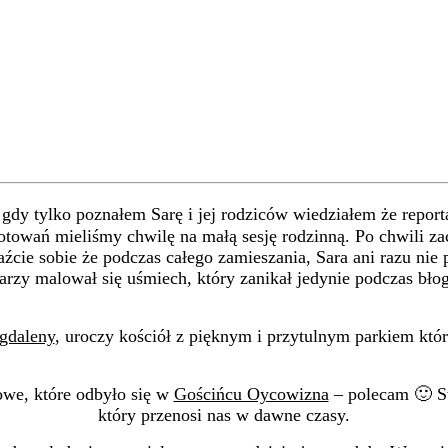
 gdy tylko poznałem Sarę i jej rodziców wiedziałem że repor
towań mieliśmy chwilę na małą sesję rodzinną. Po chwili zacz
źcie sobie że podczas całego zamieszania, Sara ani razu nie p
arzy malował się uśmiech, który zanikał jedynie podczas bło
agdaleny
, uroczy kościół z pięknym i przytulnym parkiem któr
owe, które odbyło się w
Gościńcu Oycowizna
– polecam 🙂 S
który przenosi nas w dawne czasy.