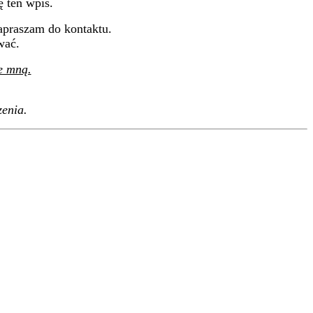
 ten wpis.
apraszam do kontaktu.
wać.
e mną.
zenia.